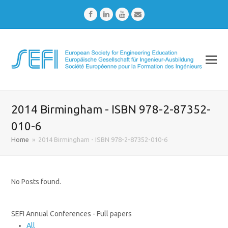
Facebook
LinkedIn
Youtube
Email
2014 Birmingham - ISBN 978-2-87352-
010-6
Home
»
2014 Birmingham - ISBN 978-2-87352-010-6
No Posts found.
SEFI Annual Conferences - Full papers
All