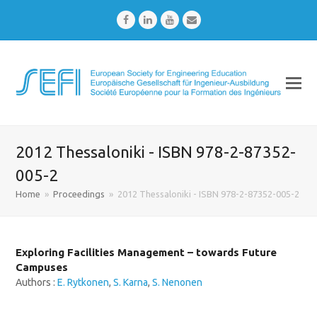
Facebook
LinkedIn
Youtube
Email
2012 Thessaloniki - ISBN 978-2-87352-
005-2
Home
»
Proceedings
»
2012 Thessaloniki - ISBN 978-2-87352-005-2
Exploring Facilities Management – towards Future
Campuses
Authors :
E. Rytkonen
,
S. Karna
,
S. Nenonen