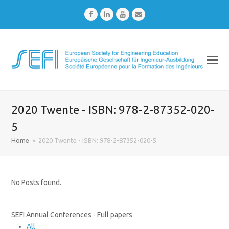
Facebook
LinkedIn
Youtube
Email
2020 Twente - ISBN: 978-2-87352-020-
5
Home
»
2020 Twente - ISBN: 978-2-87352-020-5
No Posts found.
SEFI Annual Conferences - Full papers
All