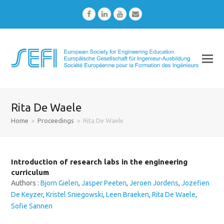
Facebook
LinkedIn
Youtube
Email
Rita De Waele
Home
»
Proceedings
»
Rita De Waele
Introduction of research labs in the engineering
curriculum
Authors :
Bjorn Gielen
,
Jasper Peeten
,
Jeroen Jordens
,
Jozefien
De Keyzer
,
Kristel Sniegowski
,
Leen Braeken
,
Rita De Waele
,
Sofie Sannen