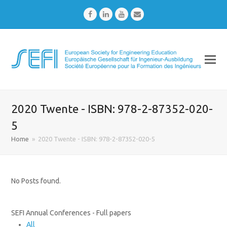
Facebook
LinkedIn
Youtube
Email
2020 Twente - ISBN: 978-2-87352-020-
5
Home
»
2020 Twente - ISBN: 978-2-87352-020-5
No Posts found.
SEFI Annual Conferences - Full papers
All