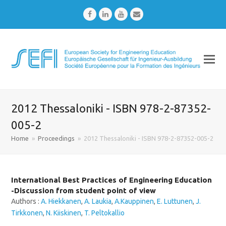
Facebook
LinkedIn
Youtube
Email
2012 Thessaloniki - ISBN 978-2-87352-
005-2
Home
»
Proceedings
»
2012 Thessaloniki - ISBN 978-2-87352-005-2
International Best Practices of Engineering Education
-Discussion from student point of view
Authors :
A. Hiekkanen
,
A. Laukia
,
A.Kauppinen
,
E. Luttunen
,
J.
Tirkkonen
,
N. Kiiskinen
,
T. Peltokallio