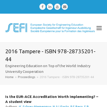
Facebook
LinkedIn
Youtube
Email
2016 Tampere - ISBN 978-28735201-
44
Engineering Education on Top of the World: Industry
University Cooperation
Home
»
Proceedings
»
2016 Tampere - ISBN 978-28735201-44
Is the EUR-ACE Accreditation Worth Implementing? –
A student view
Authors :
K. Schrey-Niemenmaa
,
N.A Liljasto
,
P.S Berg
,
S.B