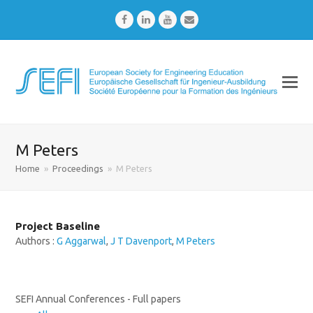
Facebook
LinkedIn
Youtube
Email
M Peters
Home
»
Proceedings
»
M Peters
Project Baseline
Authors :
G Aggarwal
,
J T Davenport
,
M Peters
SEFI Annual Conferences - Full papers