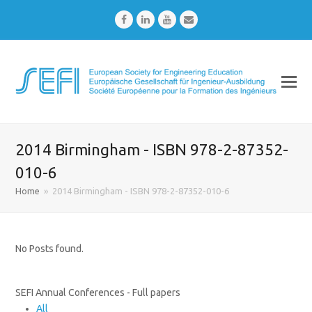
Facebook
LinkedIn
Youtube
Email
2014 Birmingham - ISBN 978-2-87352-
010-6
Home
»
2014 Birmingham - ISBN 978-2-87352-010-6
No Posts found.
SEFI Annual Conferences - Full papers
All