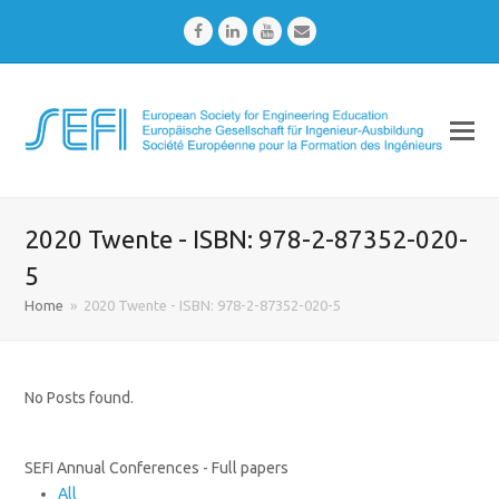
Facebook
LinkedIn
Youtube
Email
2020 Twente - ISBN: 978-2-87352-020-
5
Home
»
2020 Twente - ISBN: 978-2-87352-020-5
No Posts found.
SEFI Annual Conferences - Full papers
All