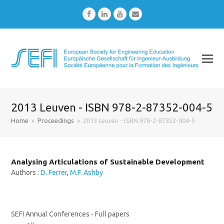
Facebook
LinkedIn
Youtube
Email
2013 Leuven - ISBN 978-2-87352-004-5
Home
»
Proceedings
»
2013 Leuven - ISBN 978-2-87352-004-5
Analysing Articulations of Sustainable Development
Authors :
D. Ferrer
,
M.F. Ashby
SEFI Annual Conferences - Full papers