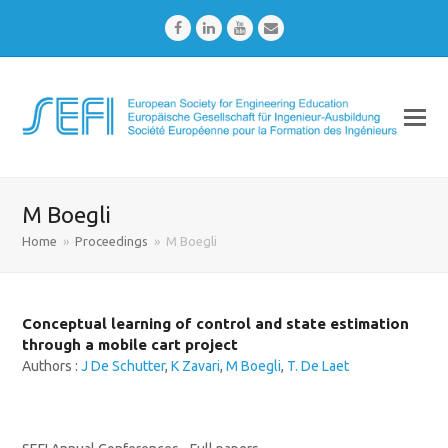
Facebook
LinkedIn
Youtube
Email
M Boegli
Home
»
Proceedings
»
M Boegli
Conceptual learning of control and state estimation
through a mobile cart project
Authors :
J De Schutter
,
K Zavari
,
M Boegli
,
T. De Laet