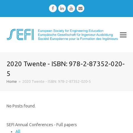
Facebook
LinkedIn
Youtube
Email
2020 Twente - ISBN: 978-2-87352-020-
5
Home
»
2020 Twente - ISBN: 978-2-87352-020-5
No Posts found.
SEFI Annual Conferences - Full papers
All