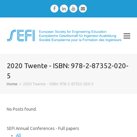
Facebook
LinkedIn
Youtube
Email
2020 Twente - ISBN: 978-2-87352-020-
5
Home
»
2020 Twente - ISBN: 978-2-87352-020-5
No Posts found.
SEFI Annual Conferences - Full papers
All