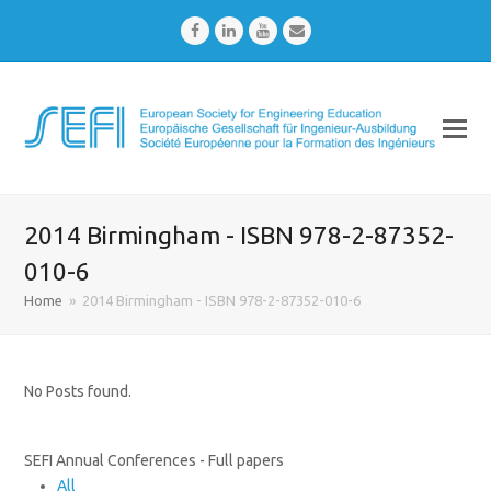
Facebook
LinkedIn
Youtube
Email
2014 Birmingham - ISBN 978-2-87352-
010-6
Home
»
2014 Birmingham - ISBN 978-2-87352-010-6
No Posts found.
SEFI Annual Conferences - Full papers
All