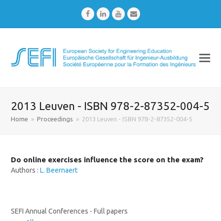
Facebook
LinkedIn
Youtube
Email
2013 Leuven - ISBN 978-2-87352-004-5
Home
»
Proceedings
»
2013 Leuven - ISBN 978-2-87352-004-5
Do online exercises influence the score on the exam?
Authors :
L. Beernaert
SEFI Annual Conferences - Full papers