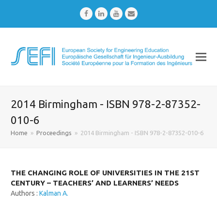
Facebook
LinkedIn
Youtube
Email
2014 Birmingham - ISBN 978-2-87352-
010-6
Home
»
Proceedings
»
2014 Birmingham - ISBN 978-2-87352-010-6
THE CHANGING ROLE OF UNIVERSITIES IN THE 21ST
CENTURY – TEACHERS’ AND LEARNERS’ NEEDS
Authors :
Kalman A.