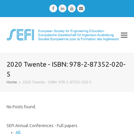
Facebook
LinkedIn
Youtube
Email
2020 Twente - ISBN: 978-2-87352-020-
5
Home
»
2020 Twente - ISBN: 978-2-87352-020-5
No Posts found.
SEFI Annual Conferences - Full papers
All