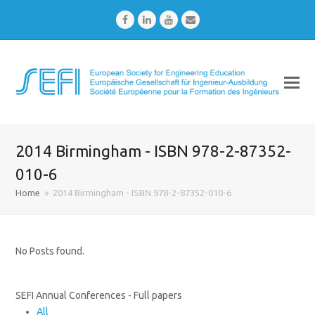
Facebook
LinkedIn
Youtube
Email
2014 Birmingham - ISBN 978-2-87352-
010-6
Home
»
2014 Birmingham - ISBN 978-2-87352-010-6
No Posts found.
SEFI Annual Conferences - Full papers
All