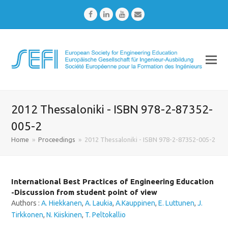
Facebook
LinkedIn
Youtube
Email
2012 Thessaloniki - ISBN 978-2-87352-
005-2
Home
»
Proceedings
»
2012 Thessaloniki - ISBN 978-2-87352-005-2
International Best Practices of Engineering Education
-Discussion from student point of view
Authors :
A. Hiekkanen
,
A. Laukia
,
A.Kauppinen
,
E. Luttunen
,
J.
Tirkkonen
,
N. Kiiskinen
,
T. Peltokallio