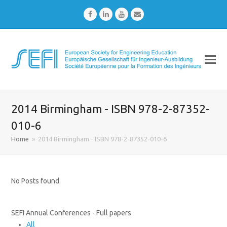
Facebook
LinkedIn
Youtube
Email
2014 Birmingham - ISBN 978-2-87352-
010-6
Home
»
2014 Birmingham - ISBN 978-2-87352-010-6
No Posts found.
SEFI Annual Conferences - Full papers
All