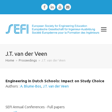
Facebook
LinkedIn
Youtube
Email
J.T. van der Veen
Home
»
Proceedings
»
J.T. van der Veen
Engineering in Dutch Schools: Impact on Study Choice
Authors :
A. Blume-Bos
,
J.T. van der Veen
SEFI Annual Conferences - Full papers