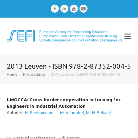
Facebook
LinkedIn
Youtube
Email
2013 Leuven - ISBN 978-2-87352-004-5
Home
»
Proceedings
»
2013 Leuven - ISBN 978-2-87352-004-5
i-MOCCA: Cross border cooperation in training for
Engineers in Industrial Automation
Authors :
H. Benhammou
,
J.-M. Vannobel
,
M.-H. Bekaert