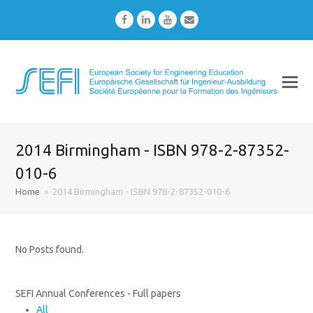
Facebook
LinkedIn
Youtube
Email
2014 Birmingham - ISBN 978-2-87352-
010-6
Home
»
2014 Birmingham - ISBN 978-2-87352-010-6
No Posts found.
SEFI Annual Conferences - Full papers
All