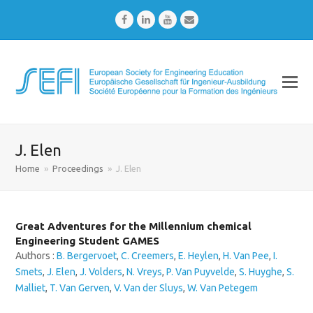
Facebook
LinkedIn
Youtube
Email
J. Elen
Home
»
Proceedings
»
J. Elen
Great Adventures for the Millennium chemical
Engineering Student GAMES
Authors :
B. Bergervoet
,
C. Creemers
,
E. Heylen
,
H. Van Pee
,
I.
Smets
,
J. Elen
,
J. Volders
,
N. Vreys
,
P. Van Puyvelde
,
S. Huyghe
,
S.
Malliet
,
T. Van Gerven
,
V. Van der Sluys
,
W. Van Petegem