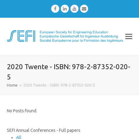
Facebook
LinkedIn
Youtube
Email
2020 Twente - ISBN: 978-2-87352-020-
5
Home
»
2020 Twente - ISBN: 978-2-87352-020-5
No Posts found.
SEFI Annual Conferences - Full papers
All