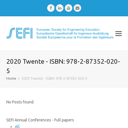
Facebook
LinkedIn
Youtube
Email
2020 Twente - ISBN: 978-2-87352-020-
5
Home
»
2020 Twente - ISBN: 978-2-87352-020-5
No Posts found.
SEFI Annual Conferences - Full papers
All