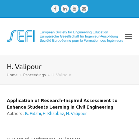
Facebook
LinkedIn
Youtube
Email
H. Valipour
Home
»
Proceedings
»
H. Valipour
Application of Research-Inspired Assessment to
Enhance Students Learning in Civil Engineering
Authors :
B. Fatahi
,
H. Khabbaz
,
H. Valipour