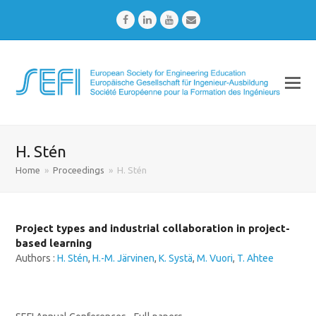
Facebook
LinkedIn
Youtube
Email
H. Stén
Home
»
Proceedings
»
H. Stén
Project types and industrial collaboration in project-
based learning
Authors :
H. Stén
,
H.-M. Järvinen
,
K. Systä
,
M. Vuori
,
T. Ahtee