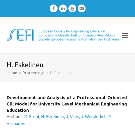
Facebook
LinkedIn
Youtube
Email
H. Eskelinen
Home
»
Proceedings
»
H. Eskelinen
Development and Analysis of a Professional-Oriented
Clil Model for University Level Mechanical Engineering
Education
Authors :
D. Erent
,
H. Eskelinen
,
J. Varis
,
J. Wunderlich
,
P.
Haapanen