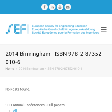
Facebook
LinkedIn
Youtube
Email
2014 Birmingham - ISBN 978-2-87352-
010-6
Home
»
2014 Birmingham - ISBN 978-2-87352-010-6
No Posts found.
SEFI Annual Conferences - Full papers
All