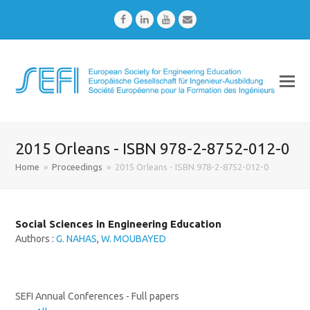
Facebook
LinkedIn
Youtube
Email
2015 Orleans - ISBN 978-2-8752-012-0
Home
»
Proceedings
»
2015 Orleans - ISBN 978-2-8752-012-0
Social Sciences in Engineering Education
Authors :
G. NAHAS
,
W. MOUBAYED
SEFI Annual Conferences - Full papers