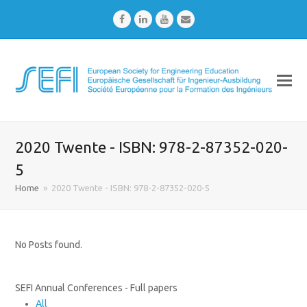
Facebook
LinkedIn
Youtube
Email
2020 Twente - ISBN: 978-2-87352-020-
5
Home
»
2020 Twente - ISBN: 978-2-87352-020-5
No Posts found.
SEFI Annual Conferences - Full papers
All