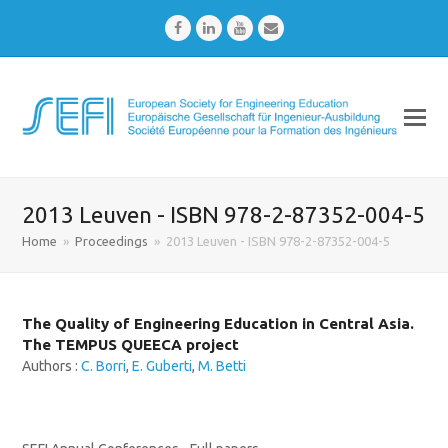
Facebook
LinkedIn
Youtube
Email
2013 Leuven - ISBN 978-2-87352-004-5
Home
»
Proceedings
»
2013 Leuven - ISBN 978-2-87352-004-5
The Quality of Engineering Education in Central Asia.
The TEMPUS QUEECA project
Authors :
C. Borri
,
E. Guberti
,
M. Betti