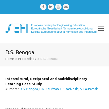
Facebook
LinkedIn
Youtube
Email
D.S. Bengoa
Home
»
Proceedings
»
D.S. Bengoa
Intercultural, Reciprocal and Multidisciplinary
Learning Case Study
Authors :
D.S. Bengoa
,
H.R. Kaufman
,
L. Saarikoski
,
S. Lautamäki