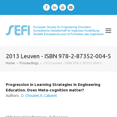
Facebook
LinkedIn
Youtube
Email
2013 Leuven - ISBN 978-2-87352-004-5
Home
»
Proceedings
»
2013 Leuven - ISBN 978-2-87352-004-5
Progression in Learning Strategies in Engineering
Education. Does Meta-cognition matter?
Authors :
D. Choulier
,
K. Cabaret