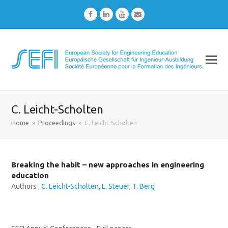
Facebook
LinkedIn
Youtube
Email
C. Leicht-Scholten
Home
»
Proceedings
»
C. Leicht-Scholten
Breaking the habit – new approaches in engineering
education
Authors :
C. Leicht-Scholten
,
L. Steuer
,
T. Berg