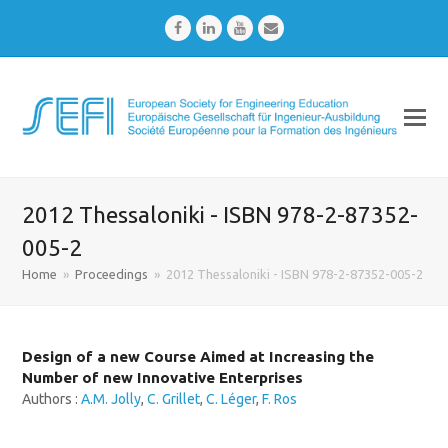
Facebook
LinkedIn
Youtube
Email
2012 Thessaloniki - ISBN 978-2-87352-
005-2
Home
»
Proceedings
»
2012 Thessaloniki - ISBN 978-2-87352-005-2
Design of a new Course Aimed at Increasing the
Number of new Innovative Enterprises
Authors :
A.M. Jolly
,
C. Grillet
,
C. Léger
,
F. Ros