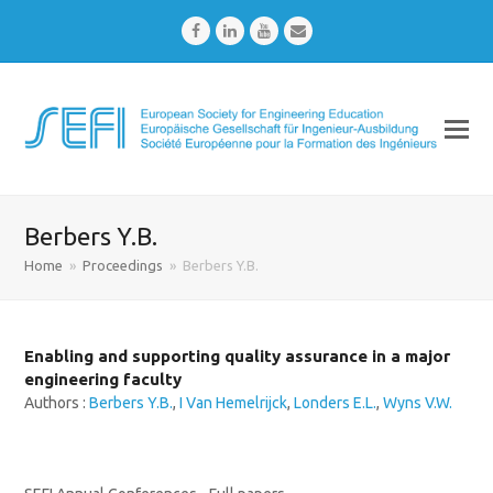
Facebook
LinkedIn
Youtube
Email
Berbers Y.B.
Home
»
Proceedings
»
Berbers Y.B.
Enabling and supporting quality assurance in a major
engineering faculty
Authors :
Berbers Y.B.
,
I Van Hemelrijck
,
Londers E.L.
,
Wyns V.W.