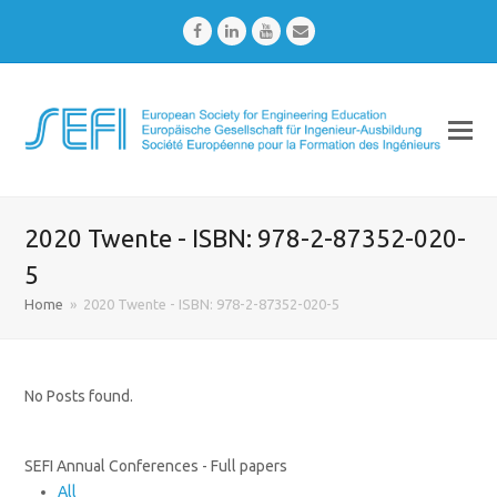
Facebook
LinkedIn
Youtube
Email
2020 Twente - ISBN: 978-2-87352-020-
5
Home
»
2020 Twente - ISBN: 978-2-87352-020-5
No Posts found.
SEFI Annual Conferences - Full papers
All