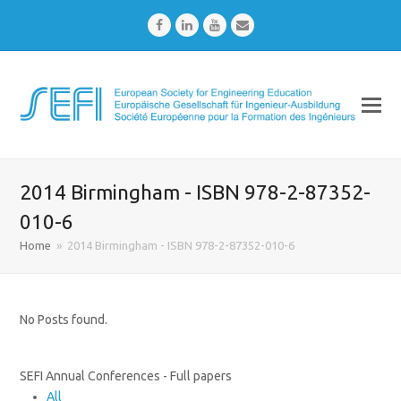
Facebook
LinkedIn
Youtube
Email
2014 Birmingham - ISBN 978-2-87352-
010-6
Home
»
2014 Birmingham - ISBN 978-2-87352-010-6
No Posts found.
SEFI Annual Conferences - Full papers
All