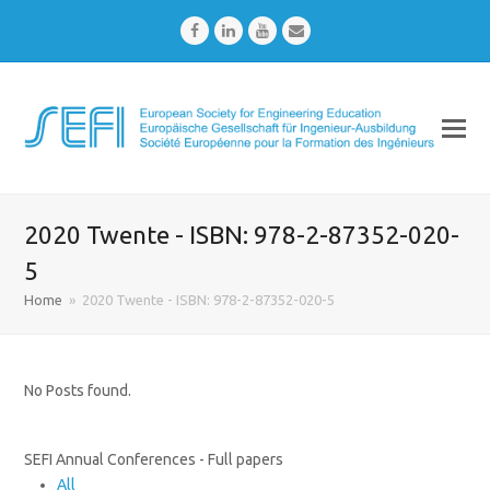
Facebook
LinkedIn
Youtube
Email
2020 Twente - ISBN: 978-2-87352-020-
5
Home
»
2020 Twente - ISBN: 978-2-87352-020-5
No Posts found.
SEFI Annual Conferences - Full papers
All