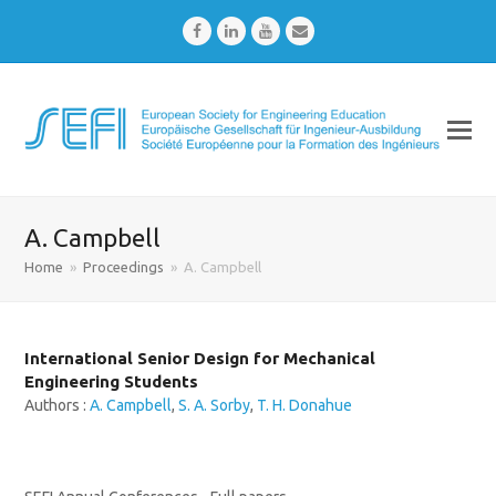
Facebook
LinkedIn
Youtube
Email
A. Campbell
Home
»
Proceedings
»
A. Campbell
International Senior Design for Mechanical
Engineering Students
Authors :
A. Campbell
,
S. A. Sorby
,
T. H. Donahue