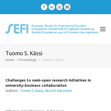
Facebook
LinkedIn
Youtube
Email
Tuomo S. Kässi
Home
»
Proceedings
»
Tuomo S. Kässi
Challenges to semi-open research initiatives in
university-business collaboration
Authors :
Tuomo S. Kässi
,
Vesa M. Karvonen