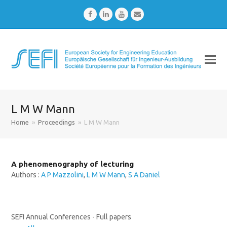
Facebook
LinkedIn
Youtube
Email
L M W Mann
Home
»
Proceedings
»
L M W Mann
A phenomenography of lecturing
Authors :
A P Mazzolini
,
L M W Mann
,
S A Daniel
SEFI Annual Conferences - Full papers