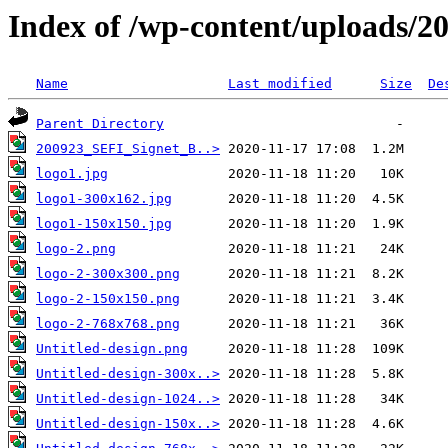
Index of /wp-content/uploads/2
Name
Last modified
Size
De
Parent Directory
200923_SEFI_Signet_B..>
logo1.jpg
logo1-300x162.jpg
logo1-150x150.jpg
logo-2.png
logo-2-300x300.png
logo-2-150x150.png
logo-2-768x768.png
Untitled-design.png
Untitled-design-300x..>
Untitled-design-1024..>
Untitled-design-150x..>