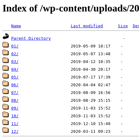
Index of /wp-content/uploads/2
Name
Last modified
Size
De
Parent Directory
01/
02/
03/
04/
05/
06/
07/
08/
09/
10/
11/
12/