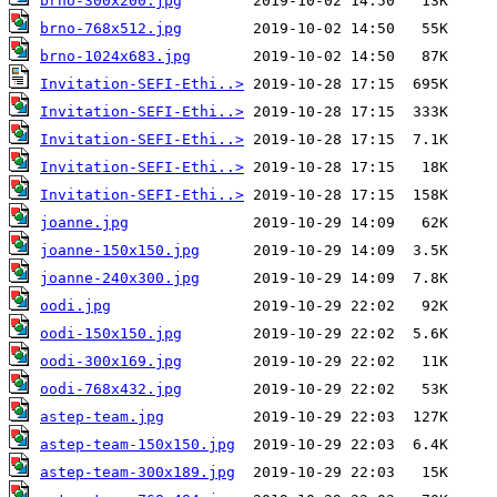
brno-300x200.jpg
brno-768x512.jpg
brno-1024x683.jpg
Invitation-SEFI-Ethi..>
Invitation-SEFI-Ethi..>
Invitation-SEFI-Ethi..>
Invitation-SEFI-Ethi..>
Invitation-SEFI-Ethi..>
joanne.jpg
joanne-150x150.jpg
joanne-240x300.jpg
oodi.jpg
oodi-150x150.jpg
oodi-300x169.jpg
oodi-768x432.jpg
astep-team.jpg
astep-team-150x150.jpg
astep-team-300x189.jpg